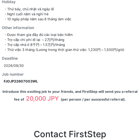
Holiday
・Thứ bảy, chủ nhật và ngày lễ
・Nghỉ cuối năm và nghỉ hè
・10 ngày phép năm sau 6 tháng làm việc
Other information
・Được tham gia đầy đủ các loại bảo hiểm
・Trợ cấp chi phí đi lại ～2万円/tháng
・Trợ cấp nhà ở 8千円～1.5万円/tháng
・Thử việc 3 tháng (Lương trong thời gian thử việc: 1,230円～1,500円/giờ)
Deadline
2026/09/30
Job number
FJOJP22607003WL
Introduce this exciting job to your friends, and FirstStep will send you a referral
20,000 JPY
fee of
(per person / per successful referral).
Contact FirstStep