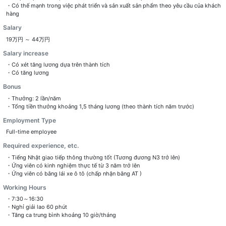
・Có thế mạnh trong việc phát triển và sản xuất sản phẩm theo yêu cầu của khách
hàng
Salary
19万円 ～ 44万円
Salary increase
・Có xét tăng lương dựa trên thành tích
・Có tăng lương
Bonus
・Thưởng: 2 lần/năm
・Tổng tiền thưởng khoảng 1,5 tháng lương (theo thành tích năm trước)
Employment Type
Full-time employee
Required experience, etc.
・Tiếng Nhật giao tiếp thông thường tốt (Tương đương N3 trở lên)
・Ứng viên có kinh nghiệm thực tế từ 3 năm trở lên
・Ứng viên có bằng lái xe ô tô (chấp nhận bằng AT )
Working Hours
・7:30～16:30
・Nghỉ giải lao 60 phút
・Tăng ca trung bình khoảng 10 giờ/tháng