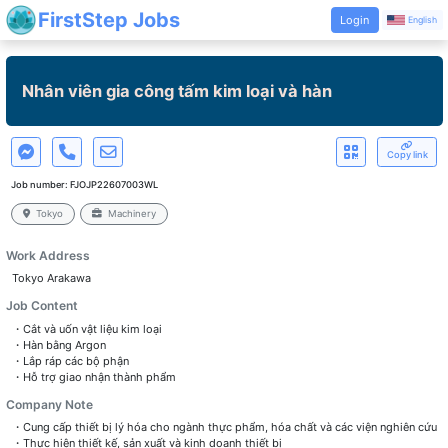
FirstStep Jobs
Login
English
Nhân viên gia công tấm kim loại và hàn
Copy link
Job number:
FJOJP22607003WL
Tokyo
Machinery
Work Address
Tokyo Arakawa
Job Content
・Cắt và uốn vật liệu kim loại
・Hàn bằng Argon
・Lắp ráp các bộ phận
・Hỗ trợ giao nhận thành phẩm
Company Note
・Cung cấp thiết bị lý hóa cho ngành thực phẩm, hóa chất và các viện nghiên cứu
・Thực hiện thiết kế, sản xuất và kinh doanh thiết bị