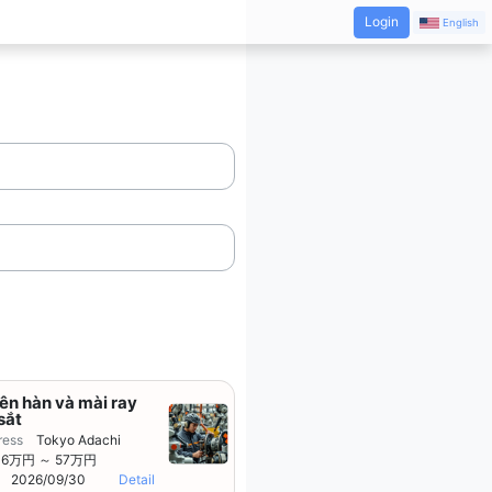
Login
English
ên hàn và mài ray
sắt
ress
Tokyo Adachi
46万円 ～ 57万円
2026/09/30
Detail