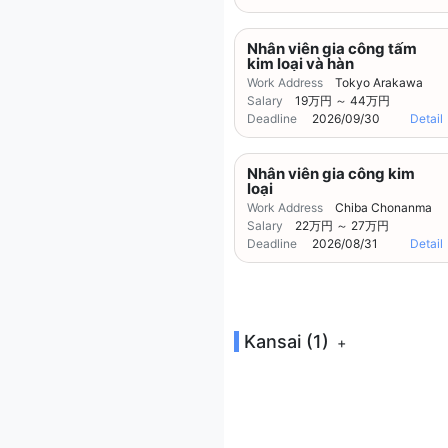
Nhân viên gia công tấm
kim loại và hàn
Work Address
Tokyo Arakawa
Salary
19万円 ～ 44万円
Deadline
2026/09/30
Detail
Nhân viên gia công kim
loại
Work Address
Chiba Chonanma
Salary
22万円 ～ 27万円
Deadline
2026/08/31
Detail
Kansai (1)