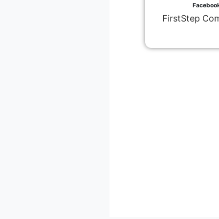
Faceboo
FirstStep Co