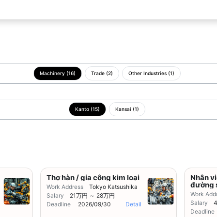
Machinery (16)
Trade (2)
Other Industries (1)
Kanto (15)
Kansai (1)
Thợ hàn / gia công kim loại
Nhân vi
đường 
Work Address
Tokyo Katsushika
Work Add
Salary
21万円 ～ 28万円
Salary
Deadline
2026/09/30
Detail
Deadline