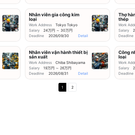
Nhân viên gia công kim
Thợ hàn
loại
thép
Work Address
Tokyo Tokyo
Work Add
Salary
24万円 ～ 30万円
Salary
Deadline
2026/09/30
Detail
Deadline
Nhân viên vận hành thiết bị
Công n
sản xuất
loại
Work Address
Chiba Shibayama
Work Add
Salary
19万円 ～ 26万円
Salary
Deadline
2026/08/31
Detail
Deadline
1
2