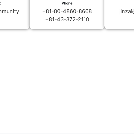
k
Phone
mmunity
+81-80-4860-8668
jinzai
+81-43-372-2110