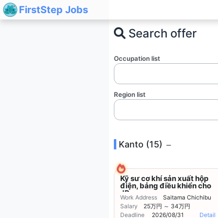
FirstStep Jobs
Search offer
Occupation list
Region list
Kanto (15)
Kỹ sư cơ khí sản xuất hộp
điện, bảng điều khiển cho
JR
Work Address
Saitama Chichibu
Salary
25万円 ～ 34万円
Deadline
2026/08/31
Detail