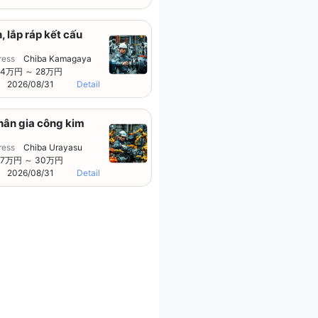
, lắp ráp kết cấu
ress
Chiba Kamagaya
24万円 ～ 28万円
2026/08/31
Detail
hân gia công kim
ress
Chiba Urayasu
27万円 ～ 30万円
2026/08/31
Detail