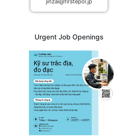
jinzai@firstepol.jp
Urgent Job Openings