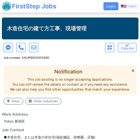
FirstStep Jobs
Login
English
木造住宅の建て方工事、現場管理
Copy link
Job number:
FJOJP992510114XD
×
Notification
This job posting is no longer accepting applications.
You can still review the details or contact us if you need any assistance.
We can also help you find other opportunities that match your experience.
Tokyo
Other Industries
Work Address
Tokyo 新宿区
Job Content
●木造住宅、または木造の非住宅(福祉施設、幼稚園、店舗)