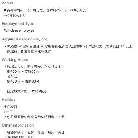
Bonus
■賞与年2回 （平均して、基本給の1ヶ月～1.8ヶ月分）
Employment Type
Full-time employee
Required experience, etc.
・未経験OK,経験者優遇,有資格者優遇,外国人活躍中（日本語能力はできればN３以上）
・歓迎資：普通自動車運転免許
Working Hours
・現場により、時間帯がことなります：
8時00分 ～17時00分
または
9時00分 ～18時00分
・固定残業時間：32時間/月
Holiday
土日祝日
120日
６か月経過後の年次有給休暇日数：10日
Other information
・社会保険等：健保・厚生・雇用・労災
・退職金制度：あり