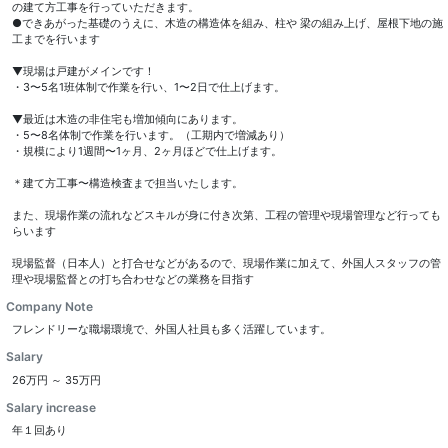
の建て方工事を行っていただきます。
●できあがった基礎のうえに、木造の構造体を組み、柱や 梁の組み上げ、屋根下地の施
工までを行います
▼現場は戸建がメインです！
・3〜5名1班体制で作業を行い、1〜2日で仕上げます。
▼最近は木造の非住宅も増加傾向にあります。
・5〜8名体制で作業を行います。（工期内で増減あり）
・規模により1週間〜1ヶ月、2ヶ月ほどで仕上げます。
＊建て方工事〜構造検査まで担当いたします。
また、現場作業の流れなどスキルが身に付き次第、工程の管理や現場管理など行っても
らいます
現場監督（日本人）と打合せなどがあるので、現場作業に加えて、外国人スタッフの管
理や現場監督との打ち合わせなどの業務を目指す
Company Note
フレンドリーな職場環境で、外国人社員も多く活躍しています。
Salary
26万円 ～ 35万円
Salary increase
年１回あり