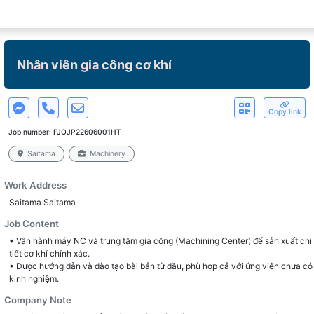
Nhân viên gia công cơ khí
Copy link
Job number:
FJOJP22606001HT
Saitama
Machinery
Work Address
Saitama Saitama
Job Content
• Vận hành máy NC và trung tâm gia công (Machining Center) để sản xuất chi
tiết cơ khí chính xác.
• Được hướng dẫn và đào tạo bài bản từ đầu, phù hợp cả với ứng viên chưa có
kinh nghiệm.
Company Note