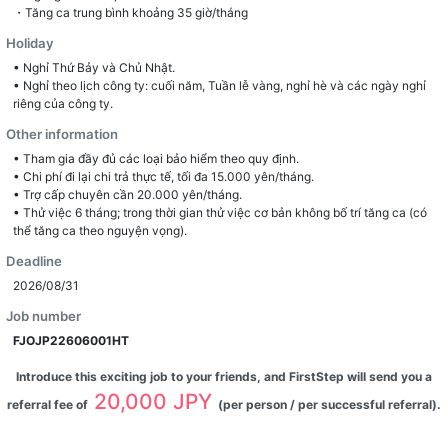
・Tăng ca trung bình khoảng 35 giờ/tháng
Holiday
• Nghỉ Thứ Bảy và Chủ Nhật.
• Nghỉ theo lịch công ty: cuối năm, Tuần lễ vàng, nghỉ hè và các ngày nghỉ
riêng của công ty.
Other information
• Tham gia đầy đủ các loại bảo hiểm theo quy định.
• Chi phí đi lại chi trả thực tế, tối đa 15.000 yên/tháng.
• Trợ cấp chuyên cần 20.000 yên/tháng.
• Thử việc 6 tháng; trong thời gian thử việc cơ bản không bố trí tăng ca (có
thể tăng ca theo nguyện vọng).
Deadline
2026/08/31
Job number
FJOJP22606001HT
Introduce this exciting job to your friends, and FirstStep will send you a
20,000 JPY
referral fee of
(per person / per successful referral).