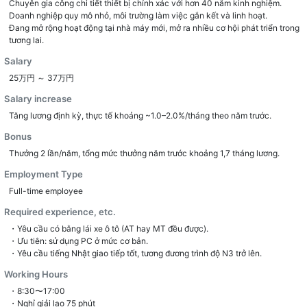
Chuyên gia công chi tiết thiết bị chính xác với hơn 40 năm kinh nghiệm.
Doanh nghiệp quy mô nhỏ, môi trường làm việc gắn kết và linh hoạt.
Đang mở rộng hoạt động tại nhà máy mới, mở ra nhiều cơ hội phát triển trong
tương lai.
Salary
25万円 ～ 37万円
Salary increase
Tăng lương định kỳ, thực tế khoảng ~1.0–2.0%/tháng theo năm trước.
Bonus
Thưởng 2 lần/năm, tổng mức thưởng năm trước khoảng 1,7 tháng lương.
Employment Type
Full-time employee
Required experience, etc.
・Yêu cầu có bằng lái xe ô tô (AT hay MT đều được).
・Ưu tiên: sử dụng PC ở mức cơ bản.
・Yêu cầu tiếng Nhật giao tiếp tốt, tương đương trình độ N3 trở lên.
Working Hours
・8:30〜17:00
・Nghỉ giải lao 75 phút