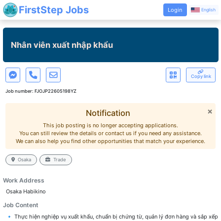
FirstStep Jobs
Login
English
Nhân viên xuất nhập khẩu
Copy link
Job number:
FJOJP22605198YZ
×
Notification
This job posting is no longer accepting applications.
You can still review the details or contact us if you need any assistance.
We can also help you find other opportunities that match your experience.
Osaka
Trade
Work Address
Osaka Habikino
Job Content
🔹 Thực hiện nghiệp vụ xuất khẩu, chuẩn bị chứng từ, quản lý đơn hàng và sắp xếp