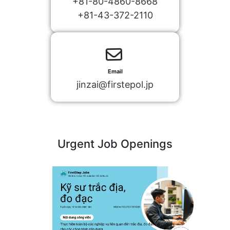
+81-80-4860-8668
+81-43-372-2110
Email
jinzai@firstepol.jp
Urgent Job Openings