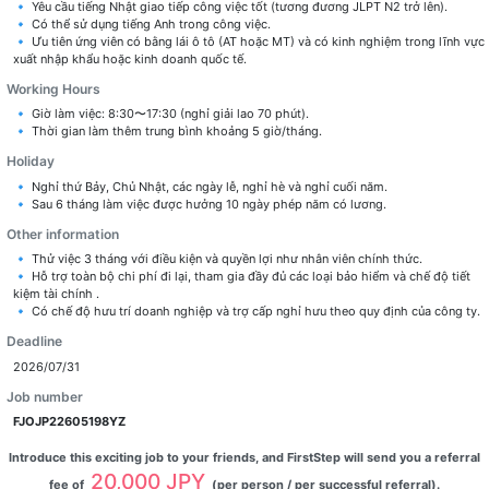
🔹 Yêu cầu tiếng Nhật giao tiếp công việc tốt (tương đương JLPT N2 trở lên).
🔹 Có thể sử dụng tiếng Anh trong công việc.
🔹 Ưu tiên ứng viên có bằng lái ô tô (AT hoặc MT) và có kinh nghiệm trong lĩnh vực
xuất nhập khẩu hoặc kinh doanh quốc tế.
Working Hours
🔹 Giờ làm việc: 8:30〜17:30 (nghỉ giải lao 70 phút).
🔹 Thời gian làm thêm trung bình khoảng 5 giờ/tháng.
Holiday
🔹 Nghỉ thứ Bảy, Chủ Nhật, các ngày lễ, nghỉ hè và nghỉ cuối năm.
🔹 Sau 6 tháng làm việc được hưởng 10 ngày phép năm có lương.
Other information
🔹 Thử việc 3 tháng với điều kiện và quyền lợi như nhân viên chính thức.
🔹 Hỗ trợ toàn bộ chi phí đi lại, tham gia đầy đủ các loại bảo hiểm và chế độ tiết
kiệm tài chính .
🔹 Có chế độ hưu trí doanh nghiệp và trợ cấp nghỉ hưu theo quy định của công ty.
Deadline
2026/07/31
Job number
FJOJP22605198YZ
Introduce this exciting job to your friends, and FirstStep will send you a referral
20,000 JPY
fee of
(per person / per successful referral).