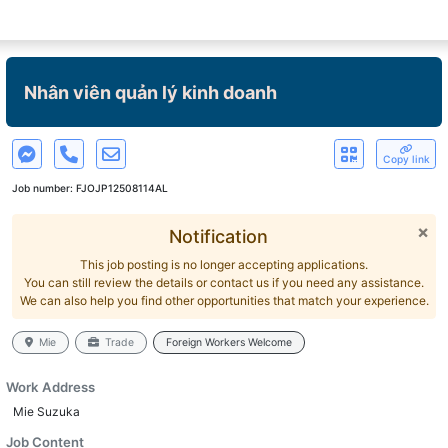
Nhân viên quản lý kinh doanh
Copy link
Job number:
FJOJP12508114AL
×
Notification
This job posting is no longer accepting applications.
You can still review the details or contact us if you need any assistance.
We can also help you find other opportunities that match your experience.
Mie
Trade
Foreign Workers Welcome
Work Address
Mie Suzuka
Job Content