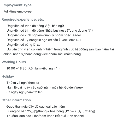
Employment Type
Full-time employee
Required experience, etc.
・Ứng viên có trình độ tiếng Việt: bản ngữ
・Ứng viên có trình độ tiếng Nhật: business (Tương đương N1)
・Ứng viên có kinh nghiệm quản lý nhóm hoặc leader
・Ứng viên có kỹ năng tin học cơ bản (Excel, email…)
・Ứng viên có bằng lái xe
・Ưu tiên ứng viên có kinh nghiệm trong lĩnh vực bất động sản, bảo hiểm, tài
chính, nhân sự hoặc công việc chăm sóc khách hàng
Working Hours
・10:00～18:30 (7.5h làm việc, nghỉ 1h)
Holiday
・Thứ tư và nghỉ theo ca
・Nghỉ lễ dài ngày vào cuối năm, mùa hè, Golden Week
・87 ngày nghỉ/năm trở lên
Other information
・Được tham gia đầy đủ các loại bảo hiểm
・Lương cơ bản 25万円/tháng + hoa hồng (12.5～25万円/tháng)
・Thưởng lãnh đạo 1 lần/năm (theo kết quả kinh doanh)