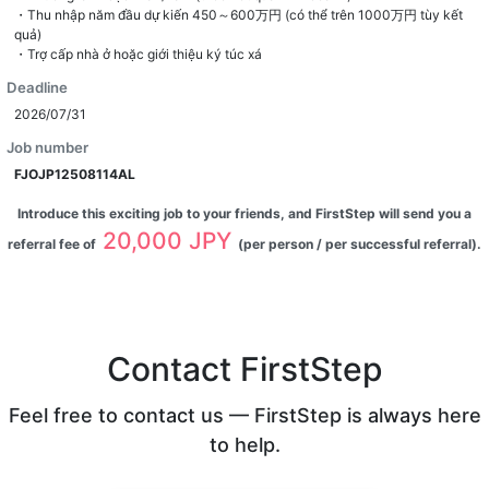
・Thu nhập năm đầu dự kiến 450～600万円 (có thể trên 1000万円 tùy kết
quả)
・Trợ cấp nhà ở hoặc giới thiệu ký túc xá
Deadline
2026/07/31
Job number
FJOJP12508114AL
Introduce this exciting job to your friends, and FirstStep will send you a
20,000 JPY
referral fee of
(per person / per successful referral).
Contact FirstStep
Feel free to contact us — FirstStep is always here
to help.