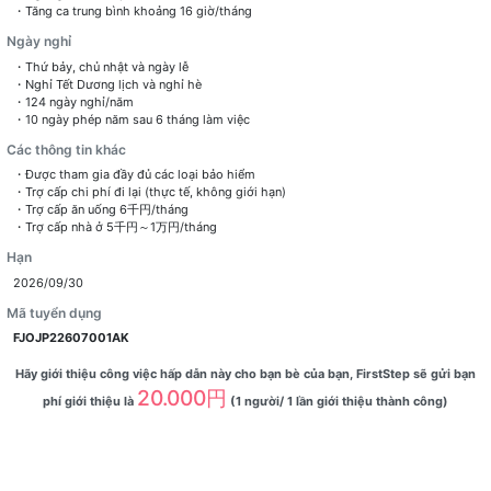
・Tăng ca trung bình khoảng 16 giờ/tháng
Ngày nghỉ
・Thứ bảy, chủ nhật và ngày lễ
・Nghỉ Tết Dương lịch và nghỉ hè
・124 ngày nghỉ/năm
・10 ngày phép năm sau 6 tháng làm việc
Các thông tin khác
・Được tham gia đầy đủ các loại bảo hiểm
・Trợ cấp chi phí đi lại (thực tế, không giới hạn)
・Trợ cấp ăn uống 6千円/tháng
・Trợ cấp nhà ở 5千円～1万円/tháng
Hạn
2026/09/30
Mã tuyển dụng
FJOJP22607001AK
Hãy giới thiệu công việc hấp dẫn này cho bạn bè của bạn, FirstStep sẽ gửi bạn
20.000円
phí giới thiệu là
(1 người/ 1 lần giới thiệu thành công)