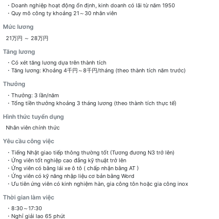
・Doanh nghiệp hoạt động ổn định, kinh doanh có lãi từ năm 1950
・Quy mô công ty khoảng 21～30 nhân viên
Mức lương
21万円 ～ 28万円
Tăng lương
・Có xét tăng lương dựa trên thành tích
・Tăng lương: Khoảng 4千円～8千円/tháng (theo thành tích năm trước)
Thưởng
・Thưởng: 3 lần/năm
・Tổng tiền thưởng khoảng 3 tháng lương (theo thành tích thực tế)
Hình thức tuyển dụng
Nhân viên chính thức
Yêu cầu công việc
・Tiếng Nhật giao tiếp thông thường tốt (Tương đương N3 trở lên)
・Ứng viên tốt nghiệp cao đẳng kỹ thuật trở lên
・Ứng viên có bằng lái xe ô tô ( chấp nhận bằng AT )
・Ứng viên có kỹ năng nhập liệu cơ bản bằng Word
・Ưu tiên ứng viên có kinh nghiệm hàn, gia công tôn hoặc gia công inox
Thời gian làm việc
・8:30～17:30
・Nghỉ giải lao 65 phút