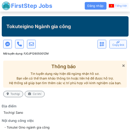
FirstStep Jobs
Đăng nhập
Tiếng Việt
Tokuteigino Ngành gia công
Copy link
Mã tuyển dụng:
FJOJP12605001ZM
×
Thông báo
Tin tuyển dụng này hiện đã ngừng nhận hồ sơ.
Bạn vẫn có thể tham khảo thông tin hoặc liên hệ để được hỗ trợ.
Hệ thống sẽ giúp bạn tìm thêm các vị trí phù hợp với kinh nghiệm của bạn.
Tochigi
Cơ khí
Địa điểm
Tochigi Sano
Nội dung công việc
・Tokutei Gino ngành gia công