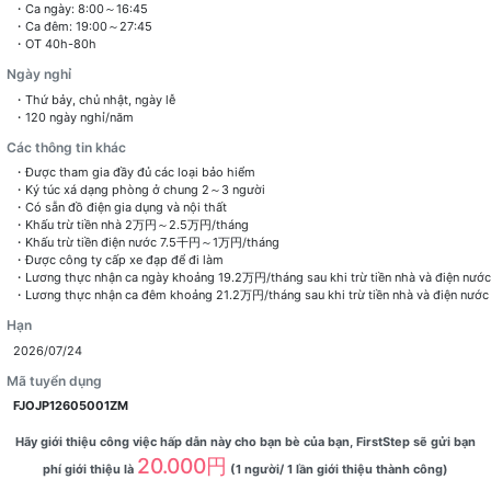
・Ca ngày: 8:00～16:45
・Ca đêm: 19:00～27:45
・OT 40h-80h
Ngày nghỉ
・Thứ bảy, chủ nhật, ngày lễ
・120 ngày nghỉ/năm
Các thông tin khác
・Được tham gia đầy đủ các loại bảo hiểm
・Ký túc xá dạng phòng ở chung 2～3 người
・Có sẵn đồ điện gia dụng và nội thất
・Khấu trừ tiền nhà 2万円～2.5万円/tháng
・Khấu trừ tiền điện nước 7.5千円～1万円/tháng
・Được công ty cấp xe đạp để đi làm
・Lương thực nhận ca ngày khoảng 19.2万円/tháng sau khi trừ tiền nhà và điện nước
・Lương thực nhận ca đêm khoảng 21.2万円/tháng sau khi trừ tiền nhà và điện nước
Hạn
2026/07/24
Mã tuyển dụng
FJOJP12605001ZM
Hãy giới thiệu công việc hấp dẫn này cho bạn bè của bạn, FirstStep sẽ gửi bạn
20.000円
phí giới thiệu là
(1 người/ 1 lần giới thiệu thành công)