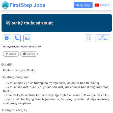
FirstStep Jobs
Đăng nhập
Tiếng Việt
Kỹ sư kỹ thuật sản xuất
Copy link
Mã tuyển dụng:
FJOJP12606011GX
Osaka
Cơ khí
Địa điểm
Osaka Thành phố Osaka
Nội dung công việc
・Kỹ thuật dịch vụ hiện trường: hỗ trợ vận hành, lắp đặt và bảo trì thiết bị .
・Kỹ thuật sản xuất: quản lý quy trình sản xuất, sửa chữa và bảo dưỡng máy móc,
thiết bị.
・Thiết kế kỹ thuật: thiết kế mạch điện, lập trình điều khiển PLC và thiết kế cơ khí.
・Kiểm soát chất lượng: thực hiện kiểm tra, đo lường, phân tích dữ liệu và quản lý
chất lượng sản phẩm.
Thông tin công ty