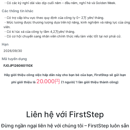
・Có các kỳ nghỉ dài vào dịp cuối năm – đầu năm, nghỉ hè và Golden Week.
Các thông tin khác
・Có trợ cấp khu vực theo quy định của công ty 0~ 2万 yên/ tháng.
・Mức lương được thương lượng dựa trên kỹ năng, kinh nghiệm và năng lực của ứng
viên.
・Có kí túc xá của công ty tầm 4,2万yên/ tháng.
Hạn
2026/09/30
Mã tuyển dụng
FJOJP12606011GX
Hãy giới thiệu công việc hấp dẫn này cho bạn bè của bạn, FirstStep sẽ gửi bạn
20.000円
phí giới thiệu là
(1 người/ 1 lần giới thiệu thành công)
Liên hệ với FirstStep
Đừng ngần ngại liên hệ với chúng tôi – FirstStep luôn sẵn