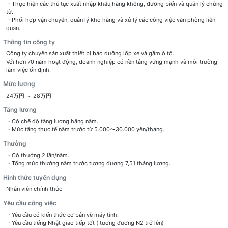
・Thực hiện các thủ tục xuất nhập khẩu hàng không, đường biển và quản lý chứng
từ.
・Phối hợp vận chuyển, quản lý kho hàng và xử lý các công việc văn phòng liên
quan.
Thông tin công ty
Công ty chuyên sản xuất thiết bị bảo dưỡng lốp xe và gầm ô tô.
Với hơn 70 năm hoạt động, doanh nghiệp có nền tảng vững mạnh và môi trường
làm việc ổn định.
Mức lương
24万円 ～ 28万円
Tăng lương
・Có chế độ tăng lương hằng năm.
・Mức tăng thực tế năm trước từ 5.000〜30.000 yên/tháng.
Thưởng
・Có thưởng 2 lần/năm.
・Tổng mức thưởng năm trước tương đương 7,51 tháng lương.
Hình thức tuyển dụng
Nhân viên chính thức
Yêu cầu công việc
・Yêu cầu có kiến thức cơ bản về máy tính.
・Yêu cầu tiếng Nhật giao tiếp tốt ( tương đương N2 trở lên)