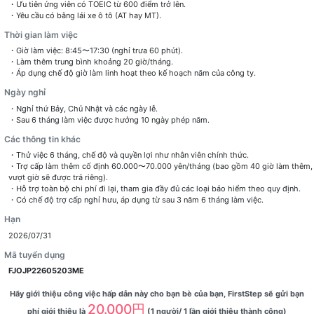
・Ưu tiên ứng viên có TOEIC từ 600 điểm trở lên.
・Yêu cầu có bằng lái xe ô tô (AT hay MT).
Thời gian làm việc
・Giờ làm việc: 8:45〜17:30 (nghỉ trưa 60 phút).
・Làm thêm trung bình khoảng 20 giờ/tháng.
・Áp dụng chế độ giờ làm linh hoạt theo kế hoạch năm của công ty.
Ngày nghỉ
・Nghỉ thứ Bảy, Chủ Nhật và các ngày lễ.
・Sau 6 tháng làm việc được hưởng 10 ngày phép năm.
Các thông tin khác
・Thử việc 6 tháng, chế độ và quyền lợi như nhân viên chính thức.
・Trợ cấp làm thêm cố định 60.000〜70.000 yên/tháng (bao gồm 40 giờ làm thêm,
vượt giờ sẽ được trả riêng).
・Hỗ trợ toàn bộ chi phí đi lại, tham gia đầy đủ các loại bảo hiểm theo quy định.
・Có chế độ trợ cấp nghỉ hưu, áp dụng từ sau 3 năm 6 tháng làm việc.
Hạn
2026/07/31
Mã tuyển dụng
FJOJP22605203ME
Hãy giới thiệu công việc hấp dẫn này cho bạn bè của bạn, FirstStep sẽ gửi bạn
20.000円
phí giới thiệu là
(1 người/ 1 lần giới thiệu thành công)