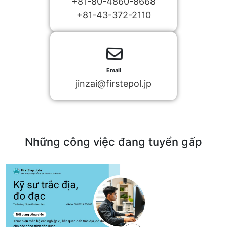
+81-80-4860-8668
+81-43-372-2110
Email
jinzai@firstepol.jp
Những công việc đang tuyển gấp