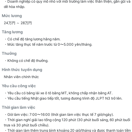
・Doanh nghiệp có quy mô nhỏ với môi trường làm việc thân thiện, gần gũi và
dễ hòa nhập.
Mức lương
24万円 ～ 28万円
Tăng lương
・Có chế độ tăng lương hằng năm.
・Mức tăng thực tế năm trước từ 0〜5.000 yên/tháng.
Thưởng
・Không có chế độ thưởng.
Hình thức tuyển dụng
Nhân viên chính thức
Yêu cầu công việc
・Yêu cầu có bằng lái xe ô tô bằng MT, không chấp nhận bằng AT.
・Yêu cầu tiếng Nhật giao tiếp tốt, tương đương trình độ JLPT N3 trở lên.
Thời gian làm việc
・Giờ làm việc: 7:00〜16:00 (thời gian làm việc thực tế 7 giờ/ngày).
・Thời gian nghỉ giải lao tổng cộng 120 phút (30 phút buổi sáng, 60 phút buổi
trưa và 30 phút buổi chiều).
・Thời gian làm thêm trung bình khoảng 20 giờ/tháng và được thanh toán tiền