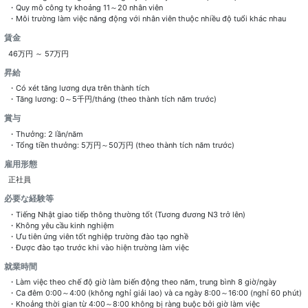
・Quy mô công ty khoảng 11～20 nhân viên
・Môi trường làm việc năng động với nhân viên thuộc nhiều độ tuổi khác nhau
賃金
46万円 ～ 57万円
昇給
・Có xét tăng lương dựa trên thành tích
・Tăng lương: 0～5千円/tháng (theo thành tích năm trước)
賞与
・Thưởng: 2 lần/năm
・Tổng tiền thưởng: 5万円～50万円 (theo thành tích năm trước)
雇用形態
正社員
必要な経験等
・Tiếng Nhật giao tiếp thông thường tốt (Tương đương N3 trở lên)
・Không yêu cầu kinh nghiệm
・Ưu tiên ứng viên tốt nghiệp trường đào tạo nghề
・Được đào tạo trước khi vào hiện trường làm việc
就業時間
・Làm việc theo chế độ giờ làm biến động theo năm, trung bình 8 giờ/ngày
・Ca đêm 0:00～4:00 (không nghỉ giải lao) và ca ngày 8:00～16:00 (nghỉ 60 phút)
・Khoảng thời gian từ 4:00～8:00 không bị ràng buộc bởi giờ làm việc