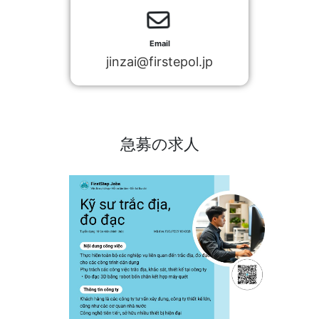
Email
jinzai@firstepol.jp
急募の求人