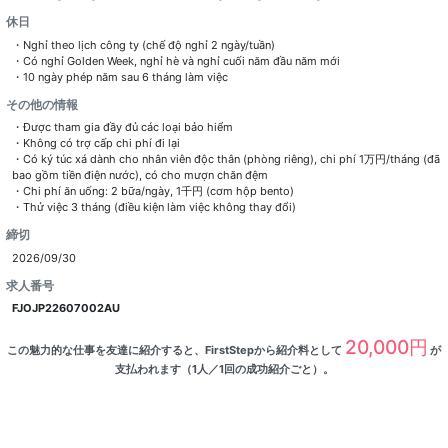
休日
・Nghỉ theo lịch công ty (chế độ nghỉ 2 ngày/tuần)
・Có nghỉ Golden Week, nghỉ hè và nghỉ cuối năm đầu năm mới
・10 ngày phép năm sau 6 tháng làm việc
その他の情報
・Được tham gia đầy đủ các loại bảo hiểm
・Không có trợ cấp chi phí đi lại
・Có ký túc xá dành cho nhân viên độc thân (phòng riêng), chi phí 1万円/tháng (đã
bao gồm tiền điện nước), có cho mượn chăn đệm
・Chi phí ăn uống: 2 bữa/ngày, 1千円 (cơm hộp bento)
・Thử việc 3 tháng (điều kiện làm việc không thay đổi)
締切
2026/09/30
求人番号
FJOJP22607002AU
20,000円
この魅力的な仕事を友達に紹介すると、FirstStepから紹介料として
が
支払われます（1人／1回の成功紹介ごと）。