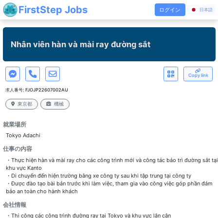
FirstStep Jobs
ログイン
日本語
Nhân viên hàn và mài ray đường sắt
Copy link
求人番号:
FJOJP22607002AU
東京都
機械
就業場所
Tokyo Adachi
仕事の内容
・Thực hiện hàn và mài ray cho các công trình mới và công tác bảo trì đường sắt tại
khu vực Kanto
・Di chuyển đến hiện trường bằng xe công ty sau khi tập trung tại công ty
・Được đào tạo bài bản trước khi làm việc, tham gia vào công việc góp phần đảm
bảo an toàn cho hành khách
会社情報
・Thi công các công trình đường ray tại Tokyo và khu vực lân cận