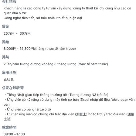
会社情報
Khách hàng là các công ty tư vấn xây dựng, công ty thiết kế lớn, cũng như các cơ
quan nhà nước
Công nghệ tiên tiến, sở hữu nhiều thiết bị hiện đại
賃金
25万円 ～ 30万円
昇給
賞与
2 lần/năm tương đương khoảng 8 tháng lương (thực tế năm trước)
雇用形態
正社員
必要な経験等
・Tiếng Nhật giao tiếp thông thường tốt (Tương đương N3 trở lên)
・Ứng viên có kỹ năng sử dụng máy tính cơ bản (Excel nhập dữ liệu, Word soạn văn
bản)
・Ứng viên có bằng lái xe ô tô
・Ưu tiên ứng viên có chứng chỉ trắc địa viên (測量士) hoặc trợ lý trắc địa viên (測量
就業時間
08:00～17:00