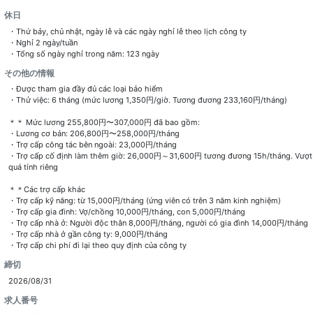
休日
・Thứ bảy, chủ nhật, ngày lễ và các ngày nghỉ lễ theo lịch công ty
・Nghỉ 2 ngày/tuần
・Tổng số ngày nghỉ trong năm: 123 ngày
その他の情報
・Được tham gia đầy đủ các loại bảo hiểm
・Thử việc: 6 tháng (mức lương 1,350円/giờ. Tương đương 233,160円/tháng)
＊＊ Mức lương 255,800円〜307,000円 đã bao gồm:
・Lương cơ bản: 206,800円〜258,000円/tháng
・Trợ cấp công tác bên ngoài: 23,000円/tháng
・Trợ cấp cố định làm thêm giờ: 26,000円～31,600円 tương đương 15h/tháng. Vượt
quá tính riêng
＊＊Các trợ cấp khác
・Trợ cấp kỹ năng: từ 15,000円/tháng (ứng viên có trên 3 năm kinh nghiệm)
・Trợ cấp gia đình: Vợ/chồng 10,000円/tháng, con 5,000円/tháng
・Trợ cấp nhà ở: Người độc thân 8,000円/tháng, người có gia đình 14,000円/tháng
・Trợ cấp nhà ở gần công ty: 9,000円/tháng
・Trợ cấp chi phí đi lại theo quy định của công ty
締切
2026/08/31
求人番号