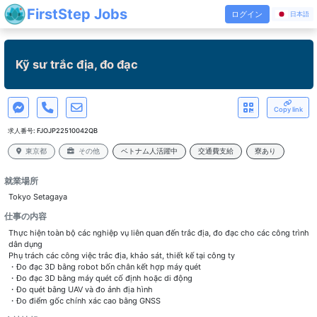
FirstStep Jobs
ログイン
日本語
Kỹ sư trắc địa, đo đạc
Copy link
求人番号:
FJOJP22510042QB
東京都
その他
ベトナム人活躍中
交通費支給
寮あり
就業場所
Tokyo Setagaya
仕事の内容
Thực hiện toàn bộ các nghiệp vụ liên quan đến trắc địa, đo đạc cho các công trình
dân dụng
Phụ trách các công việc trắc địa, khảo sát, thiết kế tại công ty
・Đo đạc 3D bằng robot bốn chân kết hợp máy quét
・Đo đạc 3D bằng máy quét cố định hoặc di động
・Đo quét bằng UAV và đo ảnh địa hình
・Đo điểm gốc chính xác cao bằng GNSS