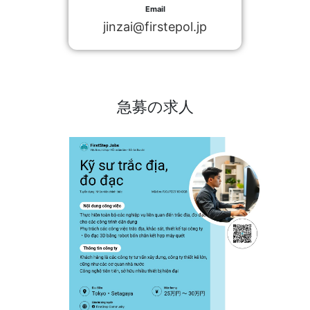
Email
jinzai@firstepol.jp
急募の求人