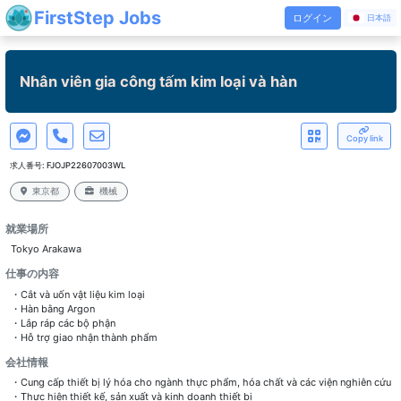
FirstStep Jobs
ログイン
日本語
Nhân viên gia công tấm kim loại và hàn
Copy link
求人番号:
FJOJP22607003WL
東京都
機械
就業場所
Tokyo Arakawa
仕事の内容
・Cắt và uốn vật liệu kim loại
・Hàn bằng Argon
・Lắp ráp các bộ phận
・Hỗ trợ giao nhận thành phẩm
会社情報
・Cung cấp thiết bị lý hóa cho ngành thực phẩm, hóa chất và các viện nghiên cứu
・Thực hiện thiết kế, sản xuất và kinh doanh thiết bị