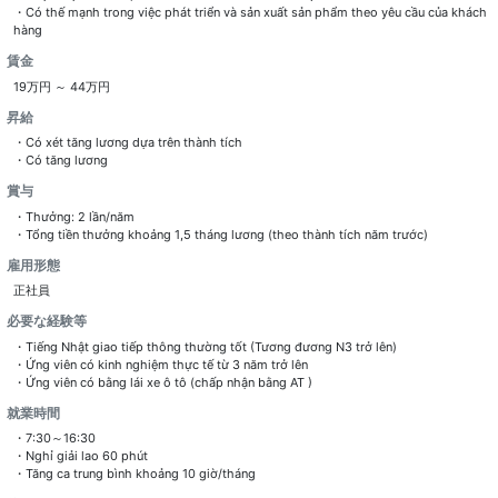
・Có thế mạnh trong việc phát triển và sản xuất sản phẩm theo yêu cầu của khách
hàng
賃金
19万円 ～ 44万円
昇給
・Có xét tăng lương dựa trên thành tích
・Có tăng lương
賞与
・Thưởng: 2 lần/năm
・Tổng tiền thưởng khoảng 1,5 tháng lương (theo thành tích năm trước)
雇用形態
正社員
必要な経験等
・Tiếng Nhật giao tiếp thông thường tốt (Tương đương N3 trở lên)
・Ứng viên có kinh nghiệm thực tế từ 3 năm trở lên
・Ứng viên có bằng lái xe ô tô (chấp nhận bằng AT )
就業時間
・7:30～16:30
・Nghỉ giải lao 60 phút
・Tăng ca trung bình khoảng 10 giờ/tháng