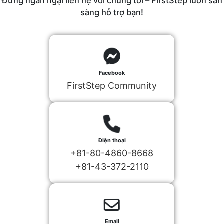
Đừng ngần ngại liên hệ với chúng tôi – FirstStep luôn sẵn
sàng hỗ trợ bạn!
Facebook
FirstStep Community
Điện thoại
+81-80-4860-8668
+81-43-372-2110
Email