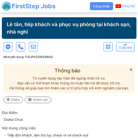
FirstStep Jobs
Đăng nhập
Tiếng Việt
Lễ tân, tiếp khách và phục vụ phòng tại khách sạn,
nhà nghỉ
Copy link
Mã tuyển dụng:
FJOJP42506289UQ
×
Thông báo
Tin tuyển dụng này hiện đã ngừng nhận hồ sơ.
Bạn vẫn có thể tham khảo thông tin hoặc liên hệ để được hỗ trợ.
Hệ thống sẽ giúp bạn tìm thêm các vị trí phù hợp với kinh nghiệm của bạn.
Osaka
Khách sạn
Địa điểm
Osaka Chuo
Nội dung công việc
・Tiếp đón khách, làm thủ tục check-in và check-out