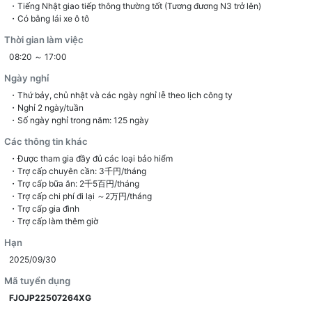
・Tiếng Nhật giao tiếp thông thường tốt (Tương đương N3 trở lên)
・Có bằng lái xe ô tô
Thời gian làm việc
08:20 ～ 17:00
Ngày nghỉ
・Thứ bảy, chủ nhật và các ngày nghỉ lễ theo lịch công ty
・Nghỉ 2 ngày/tuần
・Số ngày nghỉ trong năm: 125 ngày
Các thông tin khác
・Được tham gia đầy đủ các loại bảo hiểm
・Trợ cấp chuyên cần: 3千円/tháng
・Trợ cấp bữa ăn: 2千5百円/tháng
・Trợ cấp chi phí đi lại ～2万円/tháng
・Trợ cấp gia đình
Hạn
2025/09/30
Mã tuyển dụng
FJOJP22507264XG