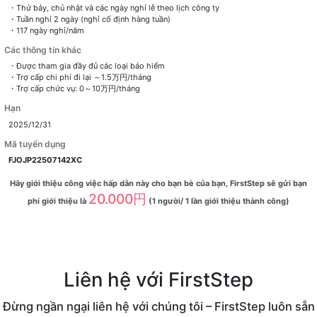
・Thứ bảy, chủ nhật và các ngày nghỉ lễ theo lịch công ty
・Tuần nghỉ 2 ngày (nghỉ cố định hàng tuần)
・117 ngày nghỉ/năm
Các thông tin khác
・Được tham gia đầy đủ các loại bảo hiểm
・Trợ cấp chi phí đi lại ～1.5万円/tháng
・Trợ cấp chức vụ: 0～10万円/tháng
Hạn
2025/12/31
Mã tuyển dụng
FJOJP22507142XC
Hãy giới thiệu công việc hấp dẫn này cho bạn bè của bạn, FirstStep sẽ gửi bạn
20.000円
phí giới thiệu là
(1 người/ 1 lần giới thiệu thành công)
Liên hệ với FirstStep
Đừng ngần ngại liên hệ với chúng tôi – FirstStep luôn sẵn