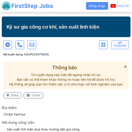
FirstStep Jobs
Đăng nhập
Tiếng Việt
Kỹ sư gia công cơ khí, sản xuất linh kiện
Copy link
Mã tuyển dụng:
FJOJP22507142XC
×
Thông báo
Tin tuyển dụng này hiện đã ngừng nhận hồ sơ.
Bạn vẫn có thể tham khảo thông tin hoặc liên hệ để được hỗ trợ.
Hệ thống sẽ giúp bạn tìm thêm các vị trí phù hợp với kinh nghiệm của bạn.
Chiba
Cơ khí
Địa điểm
Chiba Yachiyo
Nội dung công việc
・Sản xuất linh kiện dựa theo hướng dẫn gia công