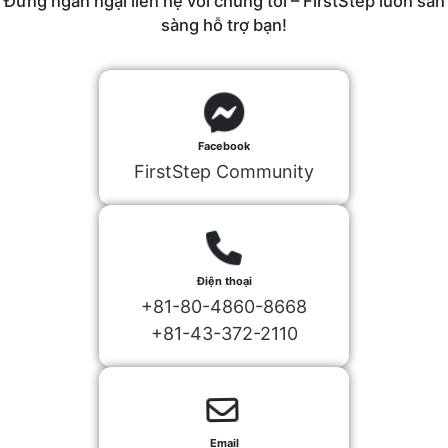
Đừng ngần ngại liên hệ với chúng tôi – FirstStep luôn sẵn
sàng hỗ trợ bạn!
Facebook
FirstStep Community
Điện thoại
+81-80-4860-8668
+81-43-372-2110
Email