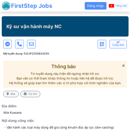
FirstStep Jobs
Đăng nhập
Tiếng Việt
Kỹ sư vận hành máy NC
Copy link
Mã tuyển dụng:
FJOJP22506242XV
×
Thông báo
Tin tuyển dụng này hiện đã ngừng nhận hồ sơ.
Bạn vẫn có thể tham khảo thông tin hoặc liên hệ để được hỗ trợ.
Hệ thống sẽ giúp bạn tìm thêm các vị trí phù hợp với kinh nghiệm của bạn.
Mie
Cơ khí
Địa điểm
Mie Kuwana
Nội dung công việc
・Vận hành các loại máy dùng để gia công khuôn đúc áp lực (die-casting)