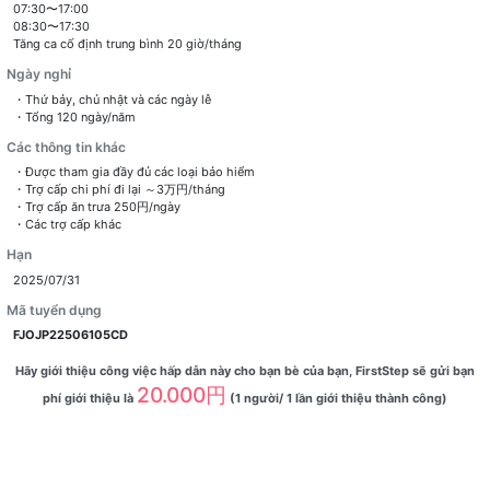
07:30〜17:00
08:30〜17:30
Tăng ca cố định trung bình 20 giờ/tháng
Ngày nghỉ
・Thứ bảy, chủ nhật và các ngày lễ
・Tổng 120 ngày/năm
Các thông tin khác
・Được tham gia đầy đủ các loại bảo hiểm
・Trợ cấp chi phí đi lại ～3万円/tháng
・Trợ cấp ăn trưa 250円/ngày
・Các trợ cấp khác
Hạn
2025/07/31
Mã tuyển dụng
FJOJP22506105CD
Hãy giới thiệu công việc hấp dẫn này cho bạn bè của bạn, FirstStep sẽ gửi bạn
20.000円
phí giới thiệu là
(1 người/ 1 lần giới thiệu thành công)