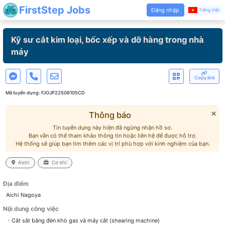
FirstStep Jobs
Đăng nhập
Tiếng Việt
Kỹ sư cắt kim loại, bốc xếp và dỡ hàng trong nhà
máy
Copy link
Mã tuyển dụng:
FJOJP22506105CD
×
Thông báo
Tin tuyển dụng này hiện đã ngừng nhận hồ sơ.
Bạn vẫn có thể tham khảo thông tin hoặc liên hệ để được hỗ trợ.
Hệ thống sẽ giúp bạn tìm thêm các vị trí phù hợp với kinh nghiệm của bạn.
Aichi
Cơ khí
Địa điểm
Aichi Nagoya
Nội dung công việc
・Cắt sắt bằng đèn khò gas và máy cắt (shearing machine)