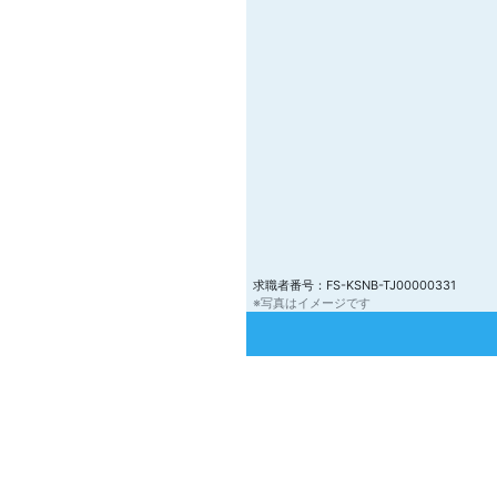
求職者番号：FS-KSNB-TJ00000331
※写真はイメージです