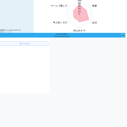
100
80
チームで働く力
聴解
60
100
40
20
-40
120
-20
0
考え抜くる力
会話
職者番号：FS-KSNB-QB00000416
踏み出す力
※写真はイメージです
FirstStep合同会社
https://www.firstepol.jp
I’m hiring