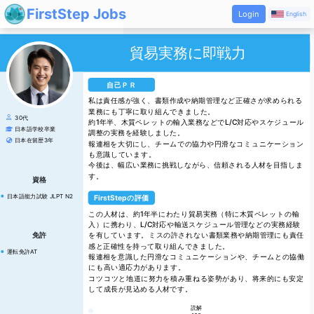
FirstStep Jobs
Login
English
自己ＰＲ
資格
FirstStepの評価
免許
読解
L